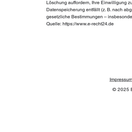
Löschung auffordern, Ihre Einwilligung z
Datenspeicherung entfällt (z. B. nach a
gesetzliche Bestimmungen – insbesonder
Quelle:
https://www.e-recht24.de
Impressu
© 2025 E