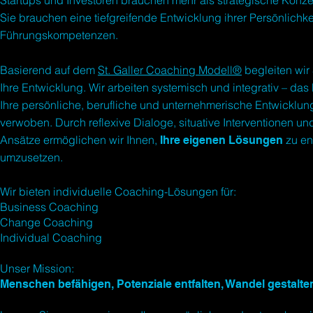
Startups und Investoren brauchen mehr als strategische Konze
Sie brauchen eine tiefgreifende Entwicklung ihrer Persönlichke
Führungskompetenzen.
Basierend auf dem
St. Galler Coaching Modell®
begleiten wir 
Ihre Entwicklung. Wir arbeiten systemisch und integrativ – das
Ihre persönliche, berufliche und unternehmerische Entwicklun
verwoben. Durch reflexive Dialoge, situative Interventionen un
Ansätze ermöglichen wir Ihnen,
zu en
Ihre eigenen Lösungen
umzusetzen.
Wir bieten individuelle Coaching-Lösungen für:
Business Coaching
Change Coaching
Individual Coaching
Unser Mission:
Menschen befähigen, Potenziale entfalten, Wandel gestalte