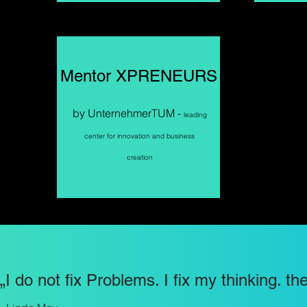
Mentor XPRENEURS
by UnternehmerTUM -
leading
center for innovation and business
creation
„I do not fix Problems. I fix my thinking. t