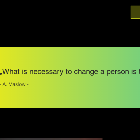
„What is necessary to change a person is 
- A. Maslow -