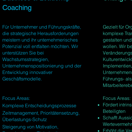
Coaching
Für Unternehmer und Führungskräfte,
Gezielt für Or
die strategische Herausforderungen
komplexe Tra
meistern und ihr unternehmerisches
gestalten und
Potenzial voll entfalten möchten. Wir
wollen. Wir be
unterstützen Sie bei
Veränderungs
Wachstumsstrategien,
Kulturentwick
Unternehmenspositionierung und der
Implementier
Entwicklung innovativer
Unternehmens
Geschäftsmodelle.
Führungs- als
Mitarbeitereb
Focus Areas:
Focus Areas:
Fördert intrin
​Komplexe Entscheidungsprozesse
Beteiligten
Zeitmanagement, Prioritätensetzung,
Schafft Aussi
Überlastungs-Schutz
Wertevermeh
Steigerung von Motivation,
Erhöht die Ve