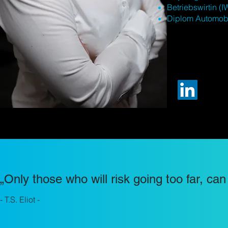
Betriebswirtin (
Diplom Automobi
„Only those who will risk going too far, can
- T.S. Eliot -