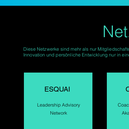
Net
Diese Netzwerke sind mehr als nur Mitgliedschaf
Innovation und persönliche Entwicklung nur in e
ESQUAI
C
Leadership Advisory
Coac
Network
Ak